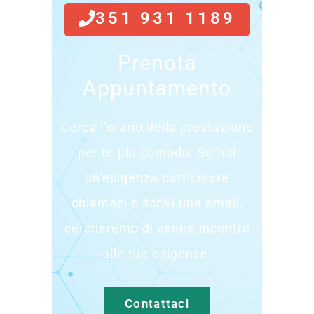
351 931 1189
Prenota
Appuntamento
Cerca l’orario della prestazione
per te più comodo. Se hai
un’esigenza particolare
chiamaci o scrivi una email,
cercheremo di venire incontro
alle tue esigenze.
Contattaci